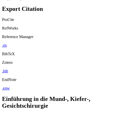
Export Citation
ProCite
RefWorks
Reference Manager
.ris
BibTeX
Zotero
.bib
EndNote
.enw
Einführung in die Mund-, Kiefer-,
Gesichtschirurgie