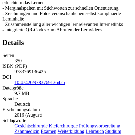
erleichtern das Lernen
- Marginalspalten mit Stichworten zur schnellen Orientierung
- Zeichnungen und Fotos veranschaulichen selbst komplizierte
Lerninhalte
- Zusammenstellung aller wichtigen lernrelevanten Internetlinks
- Integrierte QR-Codes zum Abrufen der Lernvideos
Details
Seiten
350
ISBN (PDF)
9783769136425
DOI
10.47420/9783769136425
Dateigröße
9.7 MB
Sprache
Deutsch
Erscheinungsdatum
2016 (August)
Schlagworte
Gesichtschirurgie
Kieferchirurgie
Prüfungsvorbereitung
Zahnmedizin
Examen
Weiterbildung
Lehrbuch
Studium