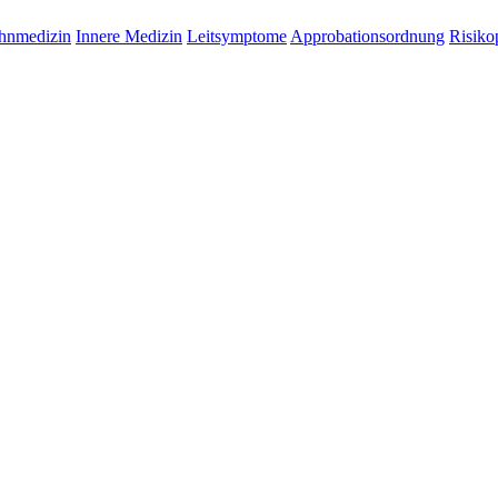
hnmedizin
Innere Medizin
Leitsymptome
Approbationsordnung
Risiko