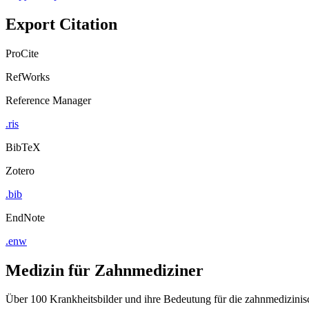
Export Citation
ProCite
RefWorks
Reference Manager
.ris
BibTeX
Zotero
.bib
EndNote
.enw
Medizin für Zahnmediziner
Über 100 Krankheitsbilder und ihre Bedeutung für die zahnmedizini