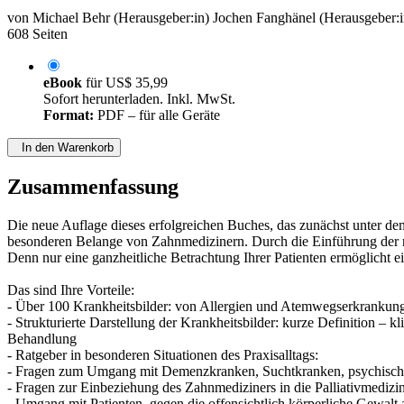
von
Michael Behr (Herausgeber:in)
Jochen Fanghänel (Herausgeber:i
608 Seiten
eBook
für
US$ 35,99
Sofort herunterladen. Inkl. MwSt.
Format:
PDF – für alle Geräte
In den Warenkorb
Zusammenfassung
Die neue Auflage dieses erfolgreichen Buches, das zunächst unter dem T
besonderen Belange von Zahnmedizinern. Durch die Einführung der n
Denn nur eine ganzheitliche Betrachtung Ihrer Patienten ermöglicht 
Das sind Ihre Vorteile:
- Über 100 Krankheitsbilder: von Allergien und Atemwegserkrankung
- Strukturierte Darstellung der Krankheitsbilder: kurze Definition –
Behandlung
- Ratgeber in besonderen Situationen des Praxisalltags:
- Fragen zum Umgang mit Demenzkranken, Suchtkranken, psychisc
- Fragen zur Einbeziehung des Zahnmediziners in die Palliativmedizi
- Umgang mit Patienten, gegen die offensichtlich körperliche Gewal