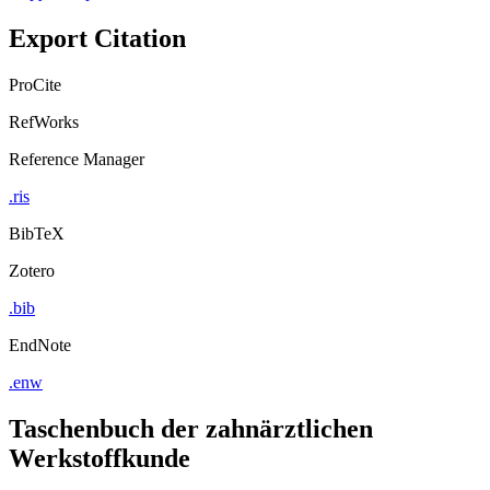
Export Citation
ProCite
RefWorks
Reference Manager
.ris
BibTeX
Zotero
.bib
EndNote
.enw
Taschenbuch der zahnärztlichen
Werkstoffkunde