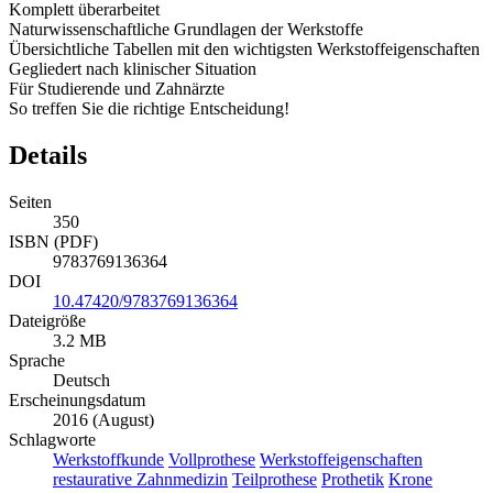
Komplett überarbeitet
Naturwissenschaftliche Grundlagen der Werkstoffe
Übersichtliche Tabellen mit den wichtigsten Werkstoffeigenschaften
Gegliedert nach klinischer Situation
Für Studierende und Zahnärzte
So treffen Sie die richtige Entscheidung!
Details
Seiten
350
ISBN (PDF)
9783769136364
DOI
10.47420/9783769136364
Dateigröße
3.2 MB
Sprache
Deutsch
Erscheinungsdatum
2016 (August)
Schlagworte
Werkstoffkunde
Vollprothese
Werkstoffeigenschaften
restaurative Zahnmedizin
Teilprothese
Prothetik
Krone